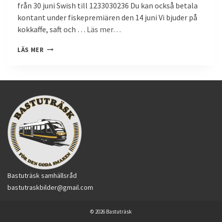
från 30 juni Swish till 1233030236 Du kan också betala
kontant under fiskepremiären den 14 juni Vi bjuder på
kokkaffe, saft och …
Läs mer…
FISKEPREMIÄR
LÄS MER
I
PUMPTJÄRN
Bastuträsk samhällsråd
bastutraskbilder@gmail.com
© 2026 Bastuträsk