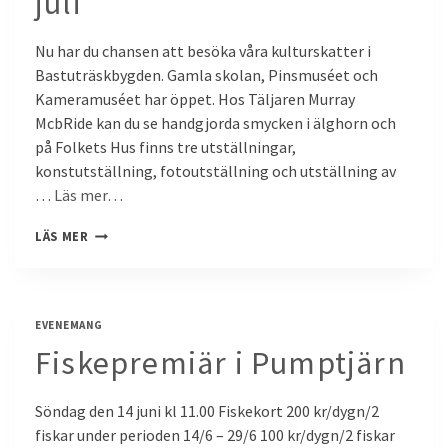
juli
Nu har du chansen att besöka våra kulturskatter i
Bastuträskbygden. Gamla skolan, Pinsmuséet och
Kameramuséet har öppet. Hos Täljaren Murray
McbRide kan du se handgjorda smycken i älghorn och
på Folkets Hus finns tre utställningar,
konstutställning, fotoutställning och utställning av
…
Läs mer…
KULTURDAG
LÄS MER
LÖRDAG
DEN
25
EVENEMANG
JULI
Fiskepremiär i Pumptjärn
Söndag den 14 juni kl 11.00 Fiskekort 200 kr/dygn/2
fiskar under perioden 14/6 – 29/6 100 kr/dygn/2 fiskar